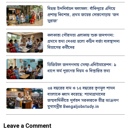
বিহার উপনির্বাচন ফলাফল: বাঁকিপুরে এগিয়ে
প্রশান্ত কিশোর, প্রথম জয়ের দোরগোড়ায় ‘জন
সুরাজ’
কলকাতা পৌরসভা এলাকায় শুরু জনগণনা:
প্রথমে তথ্য নেওয়া হলো কঠিন বর্জ্য ব্যবস্থাপনা
বিভাগের কর্মীদের
ডিজিটাল জনগণনায় সেল্ফ-এনিউমারেশন: ৯
ধাপে ফর্ম পূরণের নিয়ম ও বিস্তারিত তথ্য
৩৪ বছরের বাম ও ১৫ বছরের তৃণমূল শাসন
বাংলাকে ধ্বংস করেছে: শ্যামাপ্রসাদের
জন্মবার্ষিকীতে পূর্বতন সরকারকে তীব্র আক্রমণ
মুখ্যমন্ত্রীর Bengaljobstudy.in
Leave a Comment