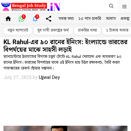
Skip
M
to
content
1
3
সমস্ত তথ্য
১০ পাস চাকরি
আবাস
প্রকল্প
নতুন আপডেট
যুব সাথী প্রকল্পের ফর্ম
চাকরির খবর
১ টাকার অফার
KL Rahul-এর ৯০ রানের ইনিংস: ইংল্যান্ডে ভারতের
বিপর্যয়ের মাঝে সাহসী লড়াই
ম্যানচেস্টারে ইংল্যান্ডের বিপক্ষে চতুর্থ টেস্টে KL Rahul খেললেন এক অসাধারণ ৯০
রানের ইনিংস। ভারতের বিপর্যয়ের মাঝে এই ইনিংস হয়ে উঠল রক্ষাকবচ, তৈরি করল
গাভাস্কারের রেকর্ড ছোঁয়ার সম্ভাবনা।
July 27, 2025
by
Ujjwal Dey