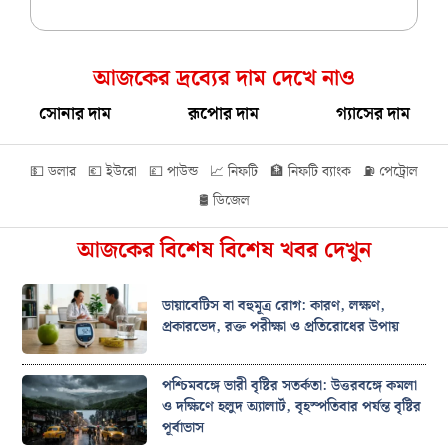
আজকের দ্রব্যের দাম দেখে নাও
সোনার দাম
রূপোর দাম
গ্যাসের দাম
💵 ডলার
💶 ইউরো
💷 পাউন্ড
📈 নিফটি
🏦 নিফটি ব্যাংক
⛽ পেট্রোল
🛢️ ডিজেল
আজকের বিশেষ বিশেষ খবর দেখুন
ডায়াবেটিস বা বহুমূত্র রোগ: কারণ, লক্ষণ,
প্রকারভেদ, রক্ত পরীক্ষা ও প্রতিরোধের উপায়
পশ্চিমবঙ্গে ভারী বৃষ্টির সতর্কতা: উত্তরবঙ্গে কমলা
ও দক্ষিণে হলুদ অ্যালার্ট, বৃহস্পতিবার পর্যন্ত বৃষ্টির
পূর্বাভাস