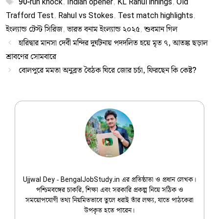
Tags
90-run knock
,
Indian opener
,
KL Rahul innings
,
Old
Trafford Test
,
Rahul vs Stokes
,
Test match highlights
,
ইংল্যান্ড টেস্ট সিরিজ
,
ভারত বনাম ইংল্যান্ড ২০২৫
,
শুবমান গিল
হারিদ্বার মানসা দেবী মন্দির দুর্ঘটনায় পদদলিত হয়ে মৃত ৭, আতঙ্ক ছড়াল
শ্রাবণের সোমবারে
বোলপুরে মমতা অনুব্রত বৈঠক ঘিরে জোর চর্চা, ফিরছেন কি কেষ্ট?
Ujjwal Dey
Ujjwal Dey - BengalJobStudy.in এর প্রতিষ্ঠাতা ও প্রধান লেখক।
পশ্চিমবঙ্গের চাকরি, শিক্ষা এবং সরকারি প্রকল্প নিয়ে সঠিক ও
সময়োপযোগী তথ্য নিয়মিতভাবে তুলে ধরাই তাঁর লক্ষ্য, যাতে পাঠকেরা
উপকৃত হতে পারেন।