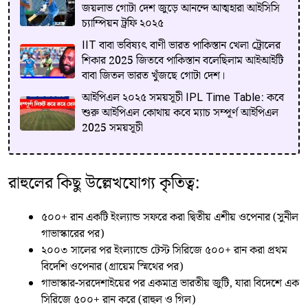
জয়লাভ গোটা দেশ জুড়ে আনন্দে আত্মহারা আইসিসি
চ্যাম্পিয়ন ট্রফি ২০২৫
IIT বাবা ভবিষ্যৎ বাণী ভারত পাকিস্তান খেলা ট্রোলের
শিকার 2025 জিতবে পাকিস্তান বলেছিলাম আইআইটি
বাবা জিতল ভারত খুঁজছে গোটা দেশ।
আইপিএল ২০২৫ সময়সূচী IPL Time Table: কবে
শুরু আইপিএল কোথায় কবে ম্যাচ সম্পূর্ণ আইপিএল
2025 সময়সূচী
রাহুলের কিছু উল্লেখযোগ্য কৃতিত্ব:
৫০০+ রান একটি ইংল্যান্ড সফরে করা দ্বিতীয় এশীয় ওপেনার (সুনীল
গাভাস্কারের পর)
২০০৩ সালের পর ইংল্যান্ডে টেস্ট সিরিজে ৫০০+ রান করা প্রথম
বিদেশি ওপেনার (গ্রায়েম স্মিথের পর)
গাভাস্কার-সরদেশাইয়ের পর একমাত্র ভারতীয় জুটি, যারা বিদেশে এক
সিরিজে ৫০০+ রান করে (রাহুল ও গিল)