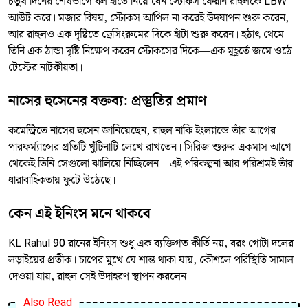
চতুর্থ দিনের শেষভাগে বল হাতে নিয়ে বেন স্টোকস ফেরান রাহুলকে LBW
আউট করে। মজার বিষয়, স্টোকস আপিল না করেই উদযাপন শুরু করেন,
আর রাহুলও এক দৃষ্টিতে ড্রেসিংরুমের দিকে হাঁটা শুরু করেন। হঠাৎ থেমে
তিনি এক ঠান্ডা দৃষ্টি নিক্ষেপ করেন স্টোকসের দিকে—এক মুহূর্তে জমে ওঠে
টেস্টের নাটকীয়তা।
নাসের হুসেনের বক্তব্য: প্রস্তুতির প্রমাণ
কমেন্ট্রিতে নাসের হুসেন জানিয়েছেন, রাহুল নাকি ইংল্যান্ডে তাঁর আগের
পারফর্ম্যান্সের প্রতিটি খুঁটিনাটি লেখে রাখতেন। সিরিজ শুরুর একমাস আগে
থেকেই তিনি সেগুলো ঝালিয়ে নিচ্ছিলেন—এই পরিকল্পনা আর পরিশ্রমই তাঁর
ধারাবাহিকতায় ফুটে উঠেছে।
কেন এই ইনিংস মনে থাকবে
KL Rahul 90 রানের ইনিংস শুধু এক ব্যক্তিগত কীর্তি নয়, বরং গোটা দলের
লড়াইয়ের প্রতীক। চাপের মুখে যে শান্ত থাকা যায়, কৌশলে পরিস্থিতি সামাল
দেওয়া যায়, রাহুল সেই উদাহরণ স্থাপন করলেন।
Also Read