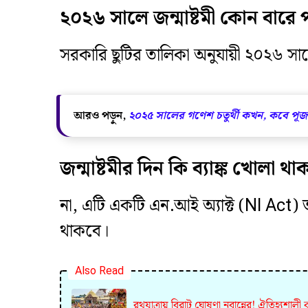
২০২৬ সালে জন্মাষ্টমী কোন বারে
​সরকারি ছুটির তালিকা অনুযায়ী ২০২৬ সালে
আরও পড়ুন,
২০২৫ সালের গণেশ চতুর্থী কখন, কবে পূজা
জন্মাষ্টমীর দিন কি ব্যাঙ্ক খোলা থ
​না, এটি একটি এন.আই অ্যাক্ট (NI Act) তা
থাকবে।
Also Read
রথযাত্রায় বিরাট ঘোষণা নবান্নের! ঐতিহ্যশা