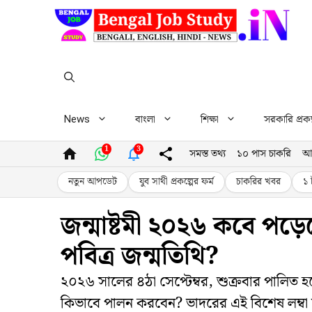
Skip
to
content
News
বাংলা
শিক্ষা
সরকারি প্রকল
1
3
সমস্ত তথ্য
১০ পাস চাকরি
আ
নতুন আপডেট
যুব সাথী প্রকল্পের ফর্ম
চাকরির খবর
১ 
জন্মাষ্টমী ২০২৬ কবে পড়
পবিত্র জন্মতিথি?
২০২৬ সালের ৪ঠা সেপ্টেম্বর, শুক্রবার পালিত হব
কিভাবে পালন করবেন? ভাদরের এই বিশেষ লম্বা ছ