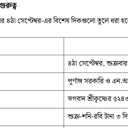
ুরুত্ব
ের ৪ঠা সেপ্টেম্বর-এর বিশেষ দিকগুলো তুলে ধরা হ
৪ঠা সেপ্টেম্বর, শুক্রবার
পূর্ণাঙ্গ সরকারি ও এন.আই
ভগবান শ্রীকৃষ্ণের ৫২৪
শুক্র-শনি-রবি টানা ৩ দিন