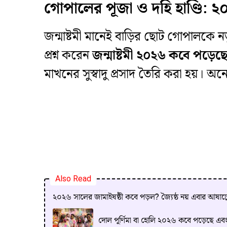
গোপালের পূজা ও দহি হাণ্ডি: ২০
​জন্মাষ্টমী মানেই বাড়ির ছোট গোপালক
প্রশ্ন করেন
জন্মাষ্টমী ২০২৬ কবে পড়ে
মাখনের সুস্বাদু প্রসাদ তৈরি করা হয়। 
Also Read
২০২৬ সালের জামাইষষ্ঠী কবে পড়ল? জ্যৈষ্ঠ নয় এবার আষাঢ়
দোল পূর্ণিমা বা হোলি ২০২৬ কবে পড়েছে এব