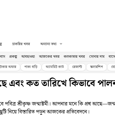
্প
চাকরির খবর
অন্যান্য তথ্য
বাস
প্রকল্প
আবহাওয়া
আজকের খবর
কলকাতার খবর
সোনার দাম
বাসে
টাকার অফার
পাকা বাড়ি
অ্যাডমিট কার্ড
রেজাল্ট
স্কলারশিপ
যো
েছে এবং কত তারিখে কিভাবে পালন
ে পবিত্র শ্রীকৃষ্ণ জন্মাষ্টমী। আপনার মনে কি প্রশ্ন আছে—
ুটি নিয়ে বিস্তারিত পড়ুন আজকের প্রতিবেদনে।