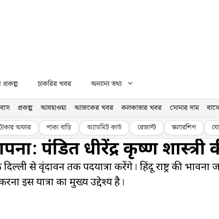
প্রকল্প
চাকরির খবর
অন্যান্য তথ্য
বাস
প্রকল্প
আবহাওয়া
আজকের খবর
কলকাতার খবর
সোনার দাম
বাসে
টাকার অফার
পাকা বাড়ি
অ্যাডমিট কার্ড
রেজাল্ট
স্কলারশিপ
যো
्थापना: पंडित धीरेंद्र कृष्ण शास्त्र
तक दिल्ली से वृंदावन तक पदयात्रा करेंगे। हिंदू राष्ट्र की भावन
इस यात्रा का मुख्य उद्देश्य है।