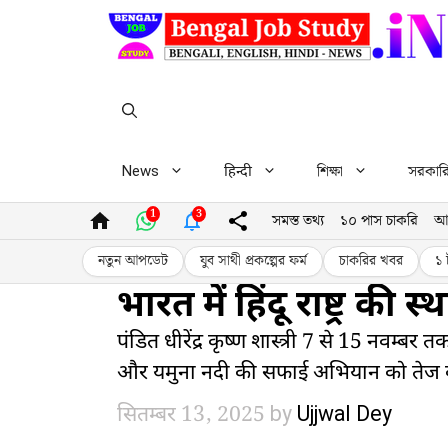
Skip
to
content
News
हिन्दी
শিক্ষা
সরকারি 
1
3
সমস্ত তথ্য
১০ পাস চাকরি
আ
নতুন আপডেট
যুব সাথী প্রকল্পের ফর্ম
চাকরির খবর
১ 
भारत में हिंदू राष्ट्र की स
पंडित धीरेंद्र कृष्ण शास्त्री 7 से 15 नवम्बर 
और यमुना नदी की सफाई अभियान को तेज करना 
सितम्बर 13, 2025
by
Ujjwal Dey