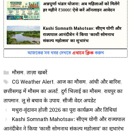
अन्नपूर्णा भंडार योजना: अब महिलाओं को मिलेंगे
हर महीने ₹3000! ऐसे करें ऑनलाइन आवेदन
Kashi Somnath Mahotsav: सीएम योगी और
राज्यपाल आनंदीबेन ने किया ‘काशी सोमनाथ
संकल्प महोत्सव’ का शुभारंभ
আজকের সব খবর দেখতে
এখানে ক্লিক
করুন
Categories
मौसम
,
ताज़ा खबरें
Tags
CG Weather Alert
,
आज का मौसम
,
आंधी और बारिश
,
छत्तीसगढ़ में मौसम का अलर्ट
,
दुर्ग भिलाई का मौसम
,
रायपुर का
तापमान
,
लू से बचाव के उपाय
,
सीजी वेदर अपडेट
मथुरा-वृंदावन होली 2026 का पूरा कार्यक्रम और तिथियां
Kashi Somnath Mahotsav: सीएम योगी और राज्यपाल
आनंदीबेन ने किया ‘काशी सोमनाथ संकल्प महोत्सव’ का शुभारंभ