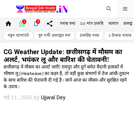
Skip
Me
to
content
1
3
সমস্ত তথ্য
১০ পাস চাকরি
আবাস
প্রকল্প
নতুন আপডেট
যুব সাথী প্রকল্পের ফর্ম
চাকরির খবর
১ টাকার অফার
CG Weather Update: छत्तीसगढ़ में मौसम का
अलर्ट, भयंकर लू और बारिश की चेतावनी!
छत्तीसगढ़ में मौसम का अलर्ट जारी! रायपुर और दुर्ग समेत मैदानी इलाकों में
भीषण लू (Heatwave) का कहर है, तो वहीं कुछ संभागों में तेज आंधी-तूफान
के साथ बारिश की चेतावनी दी गई है। जानें आज का मौसम और सुरक्षित रहने
के उपाय।
मई 11, 2026
by
Ujjwal Dey