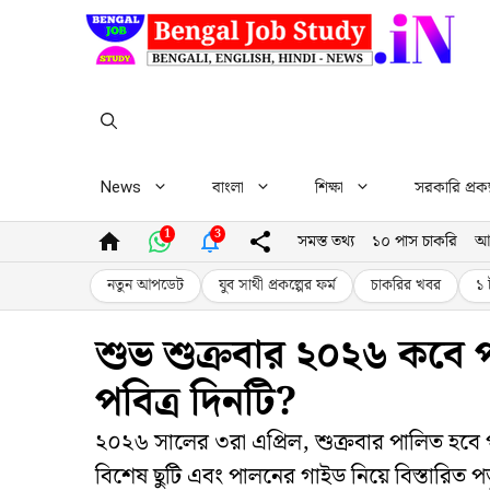
Skip
to
content
News
বাংলা
শিক্ষা
সরকারি প্রকল
1
3
সমস্ত তথ্য
১০ পাস চাকরি
আ
নতুন আপডেট
যুব সাথী প্রকল্পের ফর্ম
চাকরির খবর
১ 
শুভ শুক্রবার ২০২৬ কবে
পবিত্র দিনটি?
২০২৬ সালের ৩রা এপ্রিল, শুক্রবার পালিত হবে পবি
বিশেষ ছুটি এবং পালনের গাইড নিয়ে বিস্তারিত