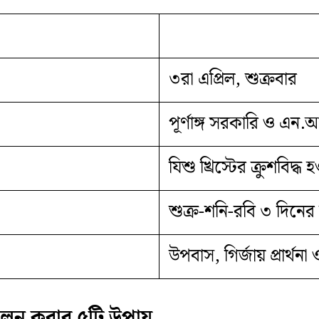
৩রা এপ্রিল, শুক্রবার
পূর্ণাঙ্গ সরকারি ও এন.আই
যিশু খ্রিস্টের ক্রুশবিদ্ধ
শুক্র-শনি-রবি ৩ দিনের লম
উপবাস, গির্জায় প্রার্থনা
পালন করার ৫টি উপায়