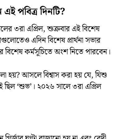
এই পবিত্র দিনটি?
৬ সালের ৩রা এপ্রিল, শুক্রবার এই বিশেষ
জাগুলোতেও এদিন বিশেষ প্রার্থনা সভার
ার বিশেষ কর্মসূচিতে অংশ নিতে পারবেন।
বলা হয়? আসলে বিশ্বাস করা হয় যে, যিশু
গই ছিল ‘শুভ’। ২০২৬ সালে ৩রা এপ্রিল
িন গির্জার ঘণ্টা বাজানো হয় না এবং বেদী