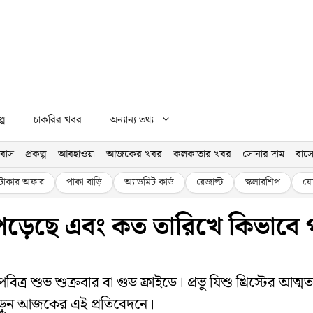
্প
চাকরির খবর
অন্যান্য তথ্য
বাস
প্রকল্প
আবহাওয়া
আজকের খবর
কলকাতার খবর
সোনার দাম
বাসে
টাকার অফার
পাকা বাড়ি
অ্যাডমিট কার্ড
রেজাল্ট
স্কলারশিপ
যো
 পড়েছে এবং কত তারিখে কিভাবে 
ত্র শুভ শুক্রবার বা গুড ফ্রাইডে। প্রভু যিশু খ্রিস্টের আত্
 পড়ুন আজকের এই প্রতিবেদনে।