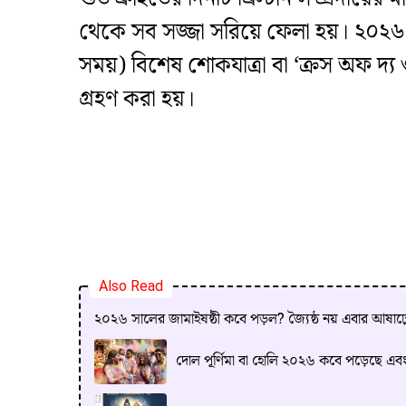
থেকে সব সজ্জা সরিয়ে ফেলা হয়। ২০২৬ সা
সময়) বিশেষ শোকযাত্রা বা ‘ক্রস অফ দ্য
গ্রহণ করা হয়।
Also Read
২০২৬ সালের জামাইষষ্ঠী কবে পড়ল? জ্যৈষ্ঠ নয় এবার আষাঢ়
দোল পূর্ণিমা বা হোলি ২০২৬ কবে পড়েছে এব