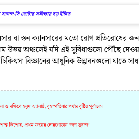
 আনন্দ-সি ভোটার সমীক্ষায় বড় ইঙ্গিত
ার বা স্তন ক্যানসারের মতো রোগ প্রতিরোধের জন্য নি
 গ্রাম উভয় অঞ্চলেই যদি এই সুবিধাগুলো পৌঁছে দে
। চিকিৎসা বিজ্ঞানের আধুনিক উদ্ভাবনগুলো যাতে স
 ও দক্ষিণে হলুদ অ্যালার্ট, বৃহস্পতিবার পর্যন্ত বৃষ্টির পূর্বাভাস
প্রশান্ত কিশোর, প্রথম জয়ের দোরগোড়ায় ‘জন সুরাজ’