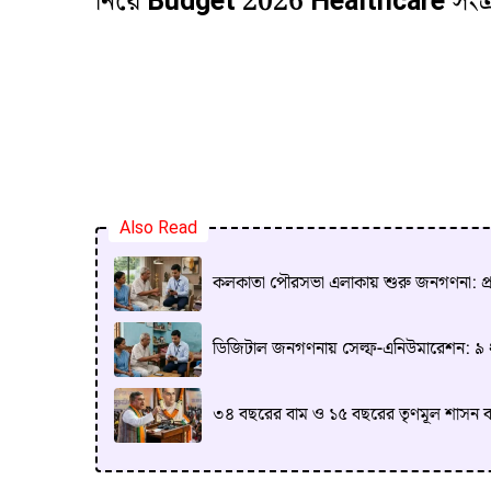
নিয়ে
Budget 2026 Healthcare
সংক্
Also Read
কলকাতা পৌরসভা এলাকায় শুরু জনগণনা: প্রথমে
ডিজিটাল জনগণনায় সেল্ফ-এনিউমারেশন: ৯ ধাপ
৩৪ বছরের বাম ও ১৫ বছরের তৃণমূল শাসন বাংলা