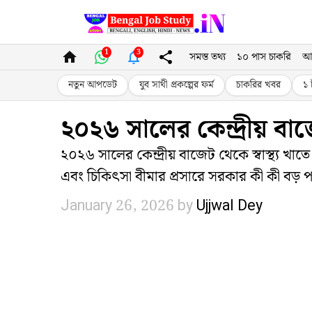
Skip
to
1
3
সমস্ত তথ্য
১০ পাস চাকরি
আ
content
নতুন আপডেট
যুব সাথী প্রকল্পের ফর্ম
চাকরির খবর
১ 
২০২৬ সালের কেন্দ্রীয় বাজেটে
২০২৬ সালের কেন্দ্রীয় বাজেট থেকে স্বাস্থ্য খ
এবং চিকিৎসা বীমার প্রসারে সরকার কী কী বড় পদ
January 26, 2026
by
Ujjwal Dey