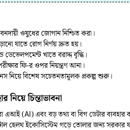
ীবনদায়ী ওষুধের জোগান নিশ্চিত করা।
াড়ানো যাতে রোগ নির্ণয় দ্রুত হয়।
ন্ড ডেভেলপমেন্ট খাতে বরাদ্দ বৃদ্ধি।
পরীক্ষার ফি-র ওপর নিয়ন্ত্রণ আনা।
য়েলনেস নিয়ে বিশেষ সচেতনতামূলক প্রকল্প শুরু।
ার নিয়ে চিন্তাভাবনা
িমত্তা বা এআই (AI) এবং বড় তথ্য বা বিগ ডেটার ব্যবহা
জিটাল হেলথ ইকোসিস্টেম গড়ে তোলার জন্য সরকার যদ