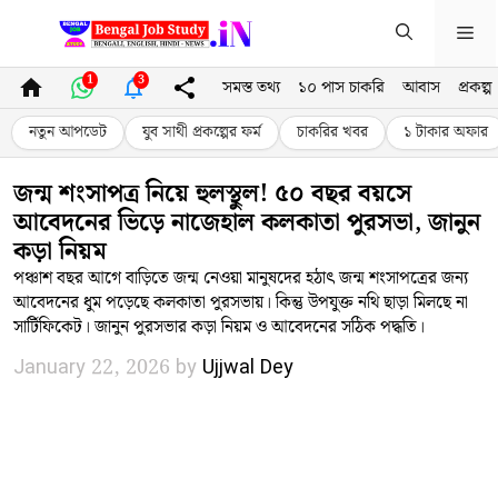
Skip
Me
to
content
1
3
সমস্ত তথ্য
১০ পাস চাকরি
আবাস
প্রকল্প
নতুন আপডেট
যুব সাথী প্রকল্পের ফর্ম
চাকরির খবর
১ টাকার অফার
জন্ম শংসাপত্র নিয়ে হুলস্থুল! ৫০ বছর বয়সে
আবেদনের ভিড়ে নাজেহাল কলকাতা পুরসভা, জানুন
কড়া নিয়ম
পঞ্চাশ বছর আগে বাড়িতে জন্ম নেওয়া মানুষদের হঠাৎ জন্ম শংসাপত্রের জন্য
আবেদনের ধুম পড়েছে কলকাতা পুরসভায়। কিন্তু উপযুক্ত নথি ছাড়া মিলছে না
সার্টিফিকেট। জানুন পুরসভার কড়া নিয়ম ও আবেদনের সঠিক পদ্ধতি।
January 22, 2026
by
Ujjwal Dey