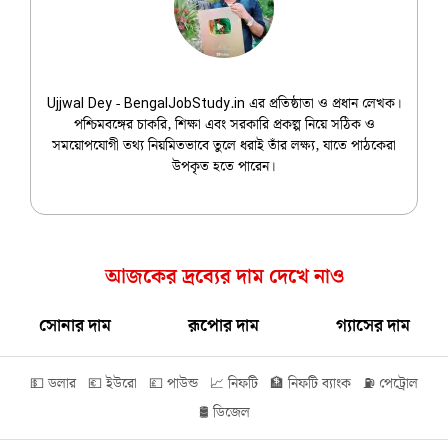
Ujjwal Dey
Ujjwal Dey - BengalJobStudy.in এর প্রতিষ্ঠাতা ও প্রধান লেখক।
পশ্চিমবঙ্গের চাকরি, শিক্ষা এবং সরকারি প্রকল্প নিয়ে সঠিক ও
সময়োপযোগী তথ্য নিয়মিতভাবে তুলে ধরাই তাঁর লক্ষ্য, যাতে পাঠকেরা
উপকৃত হতে পারেন।
আজকের দ্রব্যের দাম দেখে নাও
সোনার দাম
রূপোর দাম
গ্যাসের দাম
💵 ডলার
💶 ইউরো
💷 পাউন্ড
📈 নিফটি
🏦 নিফটি ব্যাংক
⛽ পেট্রোল
🛢️ ডিজেল