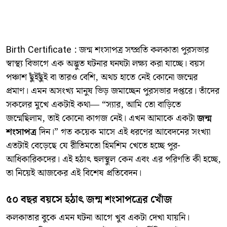
Birth Certificate : জন্ম শংসাপত্র সম্প্রতি কলকাতা পুরসভার
স্বাস্থ্য বিভাগে এক অদ্ভুত ঘটনার ঘনঘটা লক্ষ্য করা যাচ্ছে। বয়স
পঞ্চাশ ছুঁইছুঁই বা তারও বেশি, অথচ হাতে নেই কোনো জন্মের
প্রমাণ। এমন অসংখ্য মানুষ ভিড় জমাচ্ছেন পুরসভার দপ্তরে। তাঁদের
সকলের মুখে একটাই কথা— “স্যার, আমি তো বাড়িতে
জন্মেছিলাম, তাই কোনো কাগজ নেই। এখন আমাকে একটা
জন্ম
শংসাপত্র
দিন।” গত কয়েক মাসে এই ধরণের আবেদনের সংখ্যা
এতটাই বেড়েছে যে রীতিমতো হিমশিম খেতে হচ্ছে পুর-
আধিকারিকদের। এই হঠাৎ হুলস্থুল কেন এবং এর পরিণতি কী হচ্ছে,
তা নিয়েই আজকের এই বিশেষ প্রতিবেদন।
​৫০ বছর বয়সে হঠাৎ জন্ম শংসাপত্রের খোঁজ
​কলকাতার বুকে এমন ঘটনা আগে খুব একটা দেখা যায়নি।