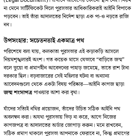
(Legal Document)। এখানে আবেগের কোনো স্থান নেই। নিয়ম
না মেনে সার্টিফিকেট দিলে পুরসভার আধিকারিকরাই আইনি বিপাকে
পড়বেন। তাই তাঁরা আদালতের নির্দেশ ছাড়া এক পা-ও নড়তে রাজি
নন।
​উপসংহার: সচেতনতাই একমাত্র পথ
​পরিশেষে বলা যায়, কলকাতা পুরসভার এই কড়াকড়ি আসলে
নিয়মশৃঙ্খলারই অংশ। গত কয়েক মাসে যেভাবে “বাড়িতে জন্ম”
বলে ভুয়ো বা প্রমাণহীন আবেদনের পাহাড় জমেছে, তাতে রাশ টানা
দরকার ছিল। বড়বাজারের সেই মহিলার ঘটনা বা অন্যান্য
আবেদনগুলো থেকে একটা বিষয় পরিষ্কার—আইনি কাগজ ছাড়া
জন্ম শংসাপত্র
পাওয়ার আশা করা বৃথা।
​যাঁদের সত্যিই নথির প্রয়োজন, তাঁদের উচিত সঠিক আইনি পথ
অবলম্বন করা। অযথা পুরসভায় ভিড় না করে, আগে নিজের
কাগজপত্র বা আদালতের অর্ডার জোগাড় করুন। মনে রাখবেন,
সঠিক প্রমাণ থাকলে পুরসভা আপনাকে ফেরাবে না, কিন্তু প্রমাণের