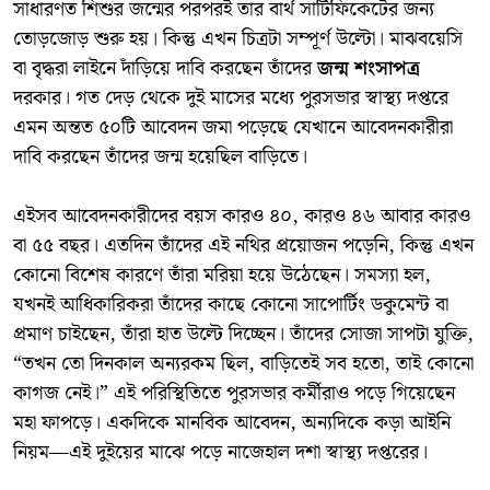
সাধারণত শিশুর জন্মের পরপরই তার বার্থ সার্টিফিকেটের জন্য
তোড়জোড় শুরু হয়। কিন্তু এখন চিত্রটা সম্পূর্ণ উল্টো। মাঝবয়েসি
বা বৃদ্ধরা লাইনে দাঁড়িয়ে দাবি করছেন তাঁদের
জন্ম শংসাপত্র
দরকার। গত দেড় থেকে দুই মাসের মধ্যে পুরসভার স্বাস্থ্য দপ্তরে
এমন অন্তত ৫০টি আবেদন জমা পড়েছে যেখানে আবেদনকারীরা
দাবি করছেন তাঁদের জন্ম হয়েছিল বাড়িতে।
​এইসব আবেদনকারীদের বয়স কারও ৪০, কারও ৪৬ আবার কারও
বা ৫৫ বছর। এতদিন তাঁদের এই নথির প্রয়োজন পড়েনি, কিন্তু এখন
কোনো বিশেষ কারণে তাঁরা মরিয়া হয়ে উঠেছেন। সমস্যা হল,
যখনই আধিকারিকরা তাঁদের কাছে কোনো সাপোর্টিং ডকুমেন্ট বা
প্রমাণ চাইছেন, তাঁরা হাত উল্টে দিচ্ছেন। তাঁদের সোজা সাপটা যুক্তি,
“তখন তো দিনকাল অন্যরকম ছিল, বাড়িতেই সব হতো, তাই কোনো
কাগজ নেই।” এই পরিস্থিতিতে পুরসভার কর্মীরাও পড়ে গিয়েছেন
মহা ফাপড়ে। একদিকে মানবিক আবেদন, অন্যদিকে কড়া আইনি
নিয়ম—এই দুইয়ের মাঝে পড়ে নাজেহাল দশা স্বাস্থ্য দপ্তরের।