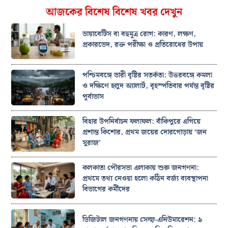
আজকের বিশেষ বিশেষ খবর দেখুন
ডায়াবেটিস বা বহুমূত্র রোগ: কারণ, লক্ষণ,
প্রকারভেদ, রক্ত পরীক্ষা ও প্রতিরোধের উপায়
পশ্চিমবঙ্গে ভারী বৃষ্টির সতর্কতা: উত্তরবঙ্গে কমলা
ও দক্ষিণে হলুদ অ্যালার্ট, বৃহস্পতিবার পর্যন্ত বৃষ্টির
পূর্বাভাস
বিহার উপনির্বাচন ফলাফল: বাঁকিপুরে এগিয়ে
প্রশান্ত কিশোর, প্রথম জয়ের দোরগোড়ায় ‘জন
সুরাজ’
কলকাতা পৌরসভা এলাকায় শুরু জনগণনা:
প্রথমে তথ্য নেওয়া হলো কঠিন বর্জ্য ব্যবস্থাপনা
বিভাগের কর্মীদের
ডিজিটাল জনগণনায় সেল্ফ-এনিউমারেশন: ৯