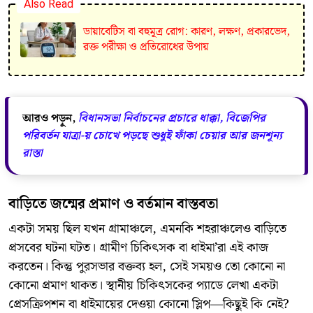
Also Read
ডায়াবেটিস বা বহুমূত্র রোগ: কারণ, লক্ষণ, প্রকারভেদ,
রক্ত পরীক্ষা ও প্রতিরোধের উপায়
আরও পড়ুন,
বিধানসভা নির্বাচনের প্রচারে ধাক্কা, বিজেপির
পরিবর্তন যাত্রা-য় চোখে পড়ছে শুধুই ফাঁকা চেয়ার আর জনশূন্য
রাস্তা
​বাড়িতে জন্মের প্রমাণ ও বর্তমান বাস্তবতা
​একটা সময় ছিল যখন গ্রামাঞ্চলে, এমনকি শহরাঞ্চলেও বাড়িতে
প্রসবের ঘটনা ঘটত। গ্রামীণ চিকিৎসক বা ধাইমা’রা এই কাজ
করতেন। কিন্তু পুরসভার বক্তব্য হল, সেই সময়ও তো কোনো না
কোনো প্রমাণ থাকত। স্থানীয় চিকিৎসকের প্যাডে লেখা একটা
প্রেসক্রিপশন বা ধাইমায়ের দেওয়া কোনো স্লিপ—কিছুই কি নেই?