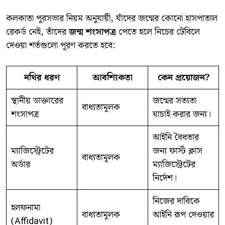
​কলকাতা পুরসভার নিয়ম অনুযায়ী, যাঁদের জন্মের কোনো হাসপাতাল
রেকর্ড নেই, তাঁদের
জন্ম শংসাপত্র
পেতে হলে নিচের টেবিলে
দেওয়া শর্তগুলো পূরণ করতে হবে:
নথির ধরণ
আবশ্যিকতা
কেন প্রয়োজন?
স্থানীয় ডাক্তারের
জন্মের সত্যতা
বাধ্যতামূলক
শংসাপত্র
যাচাই করার জন্য।
আইনি বৈধতার
ম্যাজিস্ট্রেটের
জন্য ফার্স্ট ক্লাস
বাধ্যতামূলক
অর্ডার
ম্যাজিস্ট্রেটের
নির্দেশ।
নিজের দাবিকে
হলফনামা
বাধ্যতামূলক
আইনি রূপ দেওয়ার
(Affidavit)