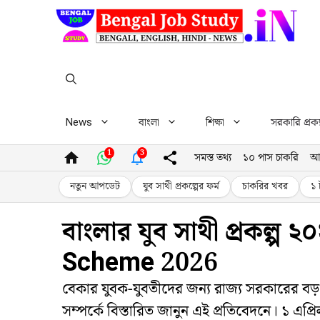
Skip
to
content
News
বাংলা
শিক্ষা
সরকারি প্রকল
1
3
সমস্ত তথ্য
১০ পাস চাকরি
আ
নতুন আপডেট
যুব সাথী প্রকল্পের ফর্ম
চাকরির খবর
১ 
বাংলার যুব সাথী প্রকল্প 
Scheme 2026
বেকার যুবক-যুবতীদের জন্য রাজ্য সরকারের বড় 
সম্পর্কে বিস্তারিত জানুন এই প্রতিবেদনে। ১ এপ্