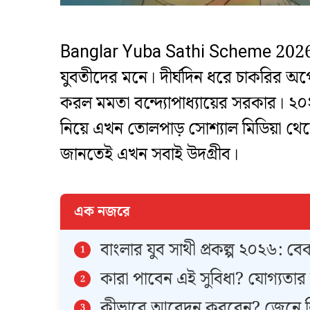
Banglar Yuba Sathi Scheme 2026 বাং
যুবতীদের মনে। দীর্ঘদিন ধরে চাকরির অপেক
করল মমতা বন্দ্যোপাধ্যায়ের সরকার। ২০২৬ সা
নিয়ে এখন তোলপাড় সোশ্যাল মিডিয়া থেক
জানতেই এখন সবাই উদগ্রীব।
এক নজরে
​বাংলার যুব সাথী প্রকল্প ২০২৬:
​কারা পাবেন এই সুবিধা? যোগ্যতার
কীভাবে আবেদন করবেন? জেনে নি