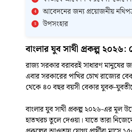
​আবেদনের জন্য প্রয়োজনীয় নথিপত্
​উপসংহার
​বাংলার যুব সাথী প্রকল্প ২০
​রাজ্য সরকার বরাবরই সাধারণ মানুষের জন্
এবার সরকারের পাখির চোখ রাজ্যের বেক
থেকে ৪০ বছর বয়সী বেকার যুবক-যুবতীদের
​বাংলার যুব সাথী প্রকল্প ২০২৬-এর মূল
হাতখরচ তুলে দেওয়া। যাতে তারা নিজেদ
প্রকল্পের আওতায় যোগ্য প্রার্থীরা মাসে ১