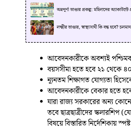
অন্নপূর্ণা ভাণ্ডার প্রকল্প: মহিলাদের অ্যাকা
লক্ষ্মীর ভাণ্ডার, স্বাস্থ্যসাথী কি বন্ধ হবে? চলমা
​আবেদনকারীকে অবশ্যই পশ্চিমবঙ্গ
​বয়সসীমা হতে হবে ২১ থেকে ৪০
​ন্যূনতম শিক্ষাগত যোগ্যতা হিসেব
​আবেদনকারীকে বেকার হতে হবে,
​যারা রাজ্য সরকারের অন্য কোন
তবে ছাত্রছাত্রীদের স্কলারশিপ (
বিষয়ে বিস্তারিত নির্দেশিকায় স্পষ