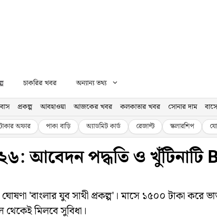
্প
চাকরির খবর
অন্যান্য তথ্য
বাস
প্রকল্প
আবহাওয়া
আজকের খবর
কলকাতার খবর
সোনার দাম
বাসে
টাকার অফার
পাকা বাড়ি
অ্যাডমিট কার্ড
রেজাল্ট
স্কলারশিপ
যো
২০২৬: আবেদন পদ্ধতি ও খুঁটিনাট
ঘোষণা 'বাংলার যুব সাথী প্রকল্প'। মাসে ১৫০০ টাকা করে 
রিল থেকেই মিলবে সুবিধা।