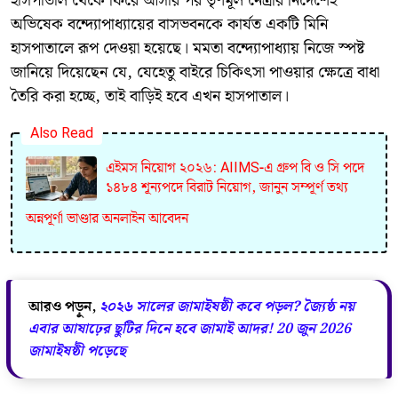
​হাসপাতাল থেকে ফিরে আসার পর তৃণমূল নেত্রীর নির্দেশেই
অভিষেক বন্দ্যোপাধ্যায়ের বাসভবনকে কার্যত একটি মিনি
হাসপাতালে রূপ দেওয়া হয়েছে। মমতা বন্দ্যোপাধ্যায় নিজে স্পষ্ট
জানিয়ে দিয়েছেন যে, যেহেতু বাইরে চিকিৎসা পাওয়ার ক্ষেত্রে বাধা
তৈরি করা হচ্ছে, তাই বাড়িই হবে এখন হাসপাতাল।
Also Read
এইমস নিয়োগ ২০২৬: AIIMS-এ গ্রুপ বি ও সি পদে
১৪৮৪ শূন্যপদে বিরাট নিয়োগ, জানুন সম্পূর্ণ তথ্য
অন্নপূর্ণা ভাণ্ডার অনলাইন আবেদন
আরও পড়ুন,
২০২৬ সালের জামাইষষ্ঠী কবে পড়ল? জ্যৈষ্ঠ নয়
এবার আষাঢ়ের ছুটির দিনে হবে জামাই আদর! 20 জুন 2026
জামাইষষ্ঠী পড়েছে