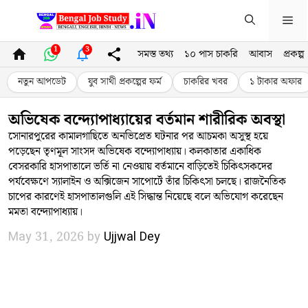
Skip
Me
to
content
1
3
সমস্ত তথ্য
১০ পাস চাকরি
আবাস
প্রকল্প
নতুন আপডেট
যুব সাথী প্রকল্পের ফর্ম
চাকরির খবর
১ টাকার অফার
অভিষেক বন্দ্যোপাধ্যায়ের বর্তমান শারীরিক অবস্থা
​সোনারপুরের কামালগাছিতে অনভিপ্রেত ঘটনার পর আচমকা অসুস্থ হয়ে
পড়েছেন তৃণমূল সাংসদ অভিষেক বন্দ্যোপাধ্যায়। কলকাতার একাধিক
বেসরকারি হাসপাতালে ভর্তি না নেওয়ায় বর্তমানে বাড়িতেই চিকিৎসকদের
পর্যবেক্ষণে স্যালাইন ও অক্সিজেন সাপোর্টে তাঁর চিকিৎসা চলছে। রাজনৈতিক
চাপের কারণেই হাসপাতালগুলি এই সিদ্ধান্ত নিয়েছে বলে অভিযোগ করেছেন
মমতা বন্দ্যোপাধ্যায়।
May 31, 2026
by
Ujjwal Dey