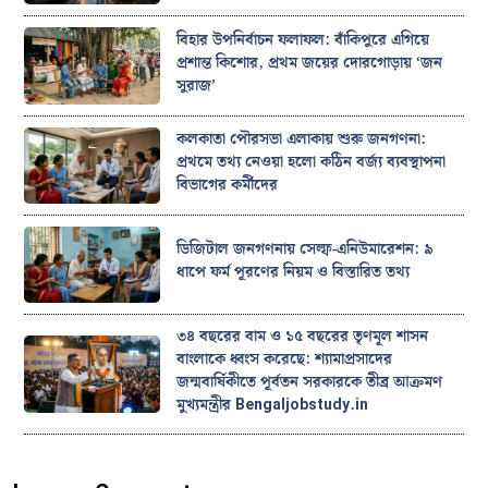
বিহার উপনির্বাচন ফলাফল: বাঁকিপুরে এগিয়ে
প্রশান্ত কিশোর, প্রথম জয়ের দোরগোড়ায় ‘জন
সুরাজ’
কলকাতা পৌরসভা এলাকায় শুরু জনগণনা:
প্রথমে তথ্য নেওয়া হলো কঠিন বর্জ্য ব্যবস্থাপনা
বিভাগের কর্মীদের
ডিজিটাল জনগণনায় সেল্ফ-এনিউমারেশন: ৯
ধাপে ফর্ম পূরণের নিয়ম ও বিস্তারিত তথ্য
৩৪ বছরের বাম ও ১৫ বছরের তৃণমূল শাসন
বাংলাকে ধ্বংস করেছে: শ্যামাপ্রসাদের
জন্মবার্ষিকীতে পূর্বতন সরকারকে তীব্র আক্রমণ
মুখ্যমন্ত্রীর Bengaljobstudy.in