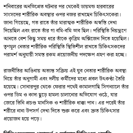
​শনিবারের অনভিপ্রেত ঘটনার পর থেকেই ডায়মন্ড হারবারের
সাংসদের শারীরিক অবস্থার ওপর নজর রাখছেন চিকিৎসকেরা।
জানা গিয়েছে, গত রাতে তাঁর মারাত্মক শারীরিক অস্বস্তি দেখা
দিয়েছিল এবং রাতে তাঁর গা বমি-বমি ভাব ছিল। পরিস্থিতি নিয়ন্ত্রণে
আনতে বেশ কিছু সময় ধরে তাঁকে কৃত্রিম অক্সিজেন দিতে হয়েছিল।
তৃণমূল নেতার শারীরিক পরিস্থিতি স্থিতিশীল রাখতে চিকিৎসকদের
পরামর্শ অনুযায়ী সমস্ত রকম প্রয়োজনীয় পদক্ষেপ গ্রহণ করা হচ্ছে।
​রাজনীতির আঙিনায় অত্যন্ত সক্রিয় এই যুব নেতার শারীরিক অবস্থা
নিয়ে তাঁর অনুগামী এবং দলীয় কর্মীদের মধ্যে প্রবল উৎকণ্ঠা তৈরি
হয়েছে। সোনারপুর থেকে ফেরার পথেই কামালগাছি সিগন্যালে তাঁর
ওপর ডিম ও কাদা ছুড়ে হামলা চালানোর অভিযোগ ওঠে, যার
জেরে তিনি প্রচণ্ড মানসিক ও শারীরিক ধাক্কা পান। এর পরেই তাঁর
শরীরে নানা উপসর্গ দেখা দিতে শুরু করে এবং দ্রুত চিকিৎসার
প্রয়োজন হয়ে পড়ে।