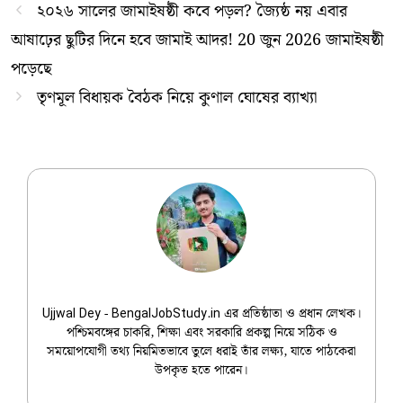
২০২৬ সালের জামাইষষ্ঠী কবে পড়ল? জ্যৈষ্ঠ নয় এবার
আষাঢ়ের ছুটির দিনে হবে জামাই আদর! 20 জুন 2026 জামাইষষ্ঠী
পড়েছে
তৃণমূল বিধায়ক বৈঠক নিয়ে কুণাল ঘোষের ব্যাখ্যা
Ujjwal Dey
Ujjwal Dey - BengalJobStudy.in এর প্রতিষ্ঠাতা ও প্রধান লেখক।
পশ্চিমবঙ্গের চাকরি, শিক্ষা এবং সরকারি প্রকল্প নিয়ে সঠিক ও
সময়োপযোগী তথ্য নিয়মিতভাবে তুলে ধরাই তাঁর লক্ষ্য, যাতে পাঠকেরা
উপকৃত হতে পারেন।