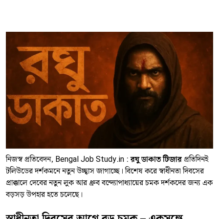
নিজস্ব প্রতিবেদন, Bengal Job Study.in :
রঘু ডাকাত টিজার
প্রতিদিনই
টলিউডের দর্শকমনে নতুন উচ্ছ্বাস জাগাচ্ছে। বিশেষ করে স্বাধীনতা দিবসের
প্রাক্কালে দেবের নতুন লুক আর ধ্রুব বন্দ্যোপাধ্যায়ের চমক দর্শকদের জন্য এক
বড়সড় উপহার হতে চলেছে।
স্বাধীনতা দিবসের আগে বড় চমক – একসঙ্গে