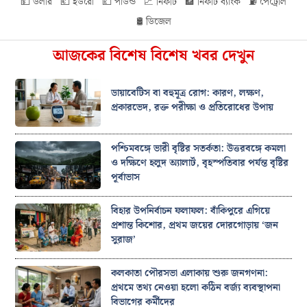
💵 ডলার
💶 ইউরো
💷 পাউন্ড
📈 নিফটি
🏦 নিফটি ব্যাংক
⛽ পেট্রোল
🛢️ ডিজেল
আজকের বিশেষ বিশেষ খবর দেখুন
ডায়াবেটিস বা বহুমূত্র রোগ: কারণ, লক্ষণ,
প্রকারভেদ, রক্ত পরীক্ষা ও প্রতিরোধের উপায়
পশ্চিমবঙ্গে ভারী বৃষ্টির সতর্কতা: উত্তরবঙ্গে কমলা
ও দক্ষিণে হলুদ অ্যালার্ট, বৃহস্পতিবার পর্যন্ত বৃষ্টির
পূর্বাভাস
বিহার উপনির্বাচন ফলাফল: বাঁকিপুরে এগিয়ে
প্রশান্ত কিশোর, প্রথম জয়ের দোরগোড়ায় ‘জন
সুরাজ’
কলকাতা পৌরসভা এলাকায় শুরু জনগণনা:
প্রথমে তথ্য নেওয়া হলো কঠিন বর্জ্য ব্যবস্থাপনা
বিভাগের কর্মীদের