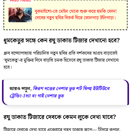
Also Read
বুকমাইশো-তে মেইল থেকে শুরু করে হুমকি ফোন!
দেবের নতুন ছবির বিতর্ক ঘিরে তোলপাড় টলিপাড়া।
ধূমকেতুর সঙ্গে কেন রঘু ডাকাত টিজার দেখানো হবে?
ধ্রুব বন্দ্যোপাধ্যায় পরিচালিত নতুন ছবির প্রতি দর্শকদের আগ্রহ বাড়াতেই
‘ধূমকেতু’-র মুক্তির দিনে বাড়তি চমক হিসেবে রঘু ডাকাত টিজার দেখানো
হবে।
আরও পড়ুন,
কিরণ দত্তের নেশার ভূত শর্ট ফিল্ম ইউটিউবে
ট্রেন্ডিং-1দ্যা বং গাই নেশার ভূত
রঘু ডাকাত টিজারে দেবকে কেমন লুকে দেখা যাবে?
টিজারে দেবকে দেখা যাবে একেবারে নতুন ডাকাত রূপে— সিঁদুরে কপাল,