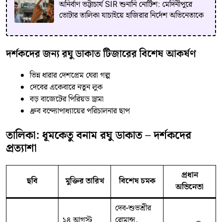
অনির্বাণ ভট্টাচার্য SIR শুনানি নোটিশ: মেদিনীপুরে
ভোটার তালিকা যাচাইয়ে হাজিরার নির্দেশ অভিনেতাকে
দর্শকদের জন্য রঘু ডাকাত টিজারের বিশেষ আকর্ষণ
ভিন্ন ধারার দেশপ্রেম ঘেরা গল্প
দেবের একেবারে নতুন লুক
বড় বাজেটের পিরিয়ড ড্রামা
ধ্রুব বন্দ্যোপাধ্যায়ের পরিচালনার ছাপ
তালিকা: ধূমকেতু বনাম রঘু ডাকাত – দর্শকদের
প্রত্যাশা
প্রধান
ছবি
মুক্তির তারিখ
বিশেষ চমক
অভিনেতা
দেব-শুভশ্রীর
১৪ আগস্ট
রোমান্স,