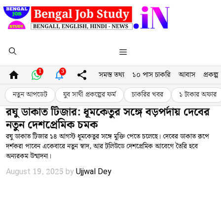
Skip
to
content
Menu
1
3
সমস্ত তথ্য
১০ পাস চাকরি
আবাস
প্রকল্প
নতুন আপডেট
যুব সাথী প্রকল্পের ফর্ম
চাকরির খবর
১ টাকার অফার
রঘু ডাকাত টিজার: ধূমকেতুর সঙ্গে বড়পর্দায় দেবের
নতুন দেশপ্রেমিক চমক
রঘু ডাকাত টিজার ১৪ আগস্ট ধূমকেতুর সঙ্গে মুক্তি পেতে চলেছে। দেবের ডাকাত রূপে
দর্শকরা পাবেন একেবারে নতুন স্বাদ, আর টলিউডে দেশপ্রেমিক আবেগে তৈরি হবে
অন্যরকম উন্মাদনা।
August 19, 2025
by
Ujjwal Dey