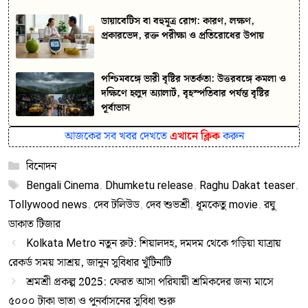
ডায়াবেটিস বা বহুমূত্র রোগ: কারণ, লক্ষণ,
প্রকারভেদ, রক্ত পরীক্ষা ও প্রতিরোধের উপায়
পশ্চিমবঙ্গে ভারী বৃষ্টির সতর্কতা: উত্তরবঙ্গে কমলা ও
দক্ষিণে হলুদ অ্যালার্ট, বৃহস্পতিবার পর্যন্ত বৃষ্টির
পূর্বাভাস
আজকের সব খবর দেখতে
এখানে ক্লিক
করুন
Categories
বিনোদন
Tags
Bengali Cinema
,
Dhumketu release
,
Raghu Dakat teaser
,
Tollywood news
,
দেব টলিউড
,
দেব শুভশ্রী
,
ধূমকেতু movie
,
রঘু
ডাকাত টিজার
Kolkata Metro নতুন রুট: শিয়ালদহ, দমদম থেকে গড়িয়া যাত্রায়
রেকর্ড সময় সাশ্রয়, জানুন সুবিধার খুঁটিনাটি
শ্রমশ্রী প্রকল্প 2025: ফেরত আসা পরিযায়ী শ্রমিকদের জন্য মাসে
৫০০০ টাকা ভাতা ও পুনর্বাসনের সুবিধা শুরু