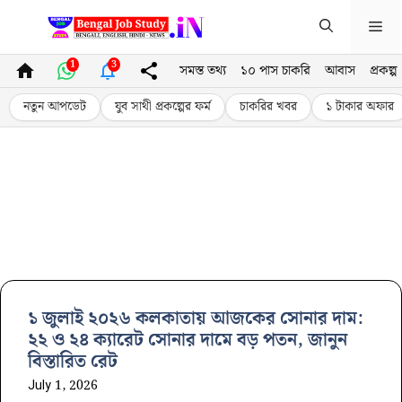
Skip
Me
to
content
1
3
সমস্ত তথ্য
১০ পাস চাকরি
আবাস
প্রকল্প
নতুন আপডেট
যুব সাথী প্রকল্পের ফর্ম
চাকরির খবর
১ টাকার অফার
১ জুলাই ২০২৬ কলকাতায় আজকের সোনার দাম:
২২ ও ২৪ ক্যারেট সোনার দামে বড় পতন, জানুন
বিস্তারিত রেট
July 1, 2026