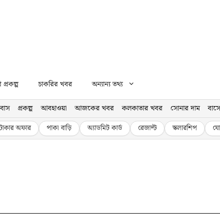
প্রকল্প
চাকরির খবর
অন্যান্য তথ্য
বাস
প্রকল্প
আবহাওয়া
আজকের খবর
কলকাতার খবর
সোনার দাম
বাসে
টাকার অফার
পাকা বাড়ি
অ্যাডমিট কার্ড
রেজাল্ট
স্কলারশিপ
যো