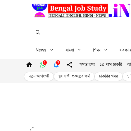
Skip
to
content
News
বাংলা
শিক্ষা
সরকারি 
1
3
সমস্ত তথ্য
১০ পাস চাকরি
আ
নতুন আপডেট
যুব সাথী প্রকল্পের ফর্ম
চাকরির খবর
১ 